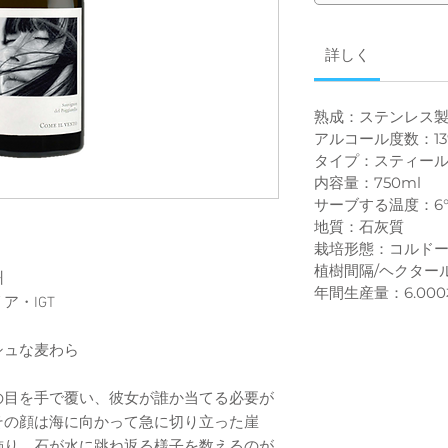
詳しく
熟成：ステンレス
アルコール度数：13
タイプ：スティー
内容量：750ml
サーブする温度：6°
地質：石灰質
栽培形態：コルド
植樹間隔/ヘクタール
州
年間生産量：6.00
・IGT
シュな麦わら
の目を手で覆い、彼女が誰か当てる必要が
その顔は海に向かって急に切り立った崖
飾り、石が水に跳ね返る様子を数えるのが