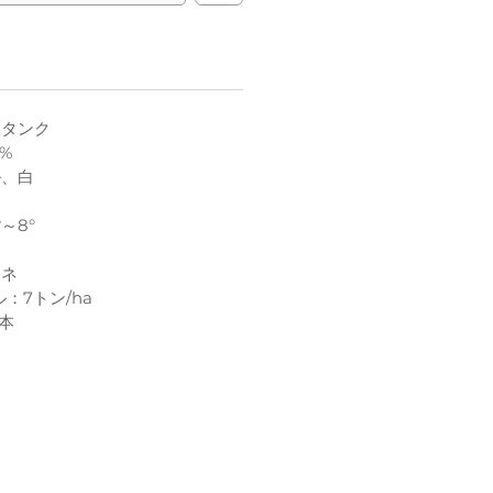
製タンク
%
ル、白
～8°
ーネ
：7トン/ha
0本