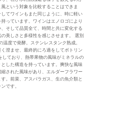
と風という対象を比較することはできま
そしてワインもまた同じように、時に軽い
を持っています。ワインはエノロゴにより
い、そして品質全て、時間と共に変化する
の美しさと多様性を感じさせます。 選別
8℃の温度で発酵。ステンレスタンク熟成。
軽く澄ませ、最終的にろ過をしてボトリン
をしており、熱帯果物の風味がミネラルの
りとした構造を持っています。爽快な風味
濃縮された風味があり、エルダーフラワー
ます。前菜、アスパラガス、生の魚介類と
ランです。