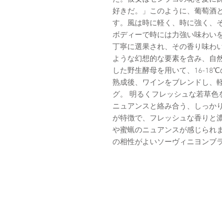
好きだ。」このように、葡萄酒
す。風は時に軽く、時に強く、
ボディーで時には力強い味わい
丁寧に選果され、その香り味わ
ような幻想的な要素を含み、自然
した野生酵母を用いて、16-1
熟成後、ワインをブレンドし、
グ。 明るくフレッシュな若草色
ニュアンスと絡み合う、しっか
が特徴で、フレッシュな香りと
や蜜蝋のニュアンスが感じられ
の相性がよいソーヴィニヨンブ