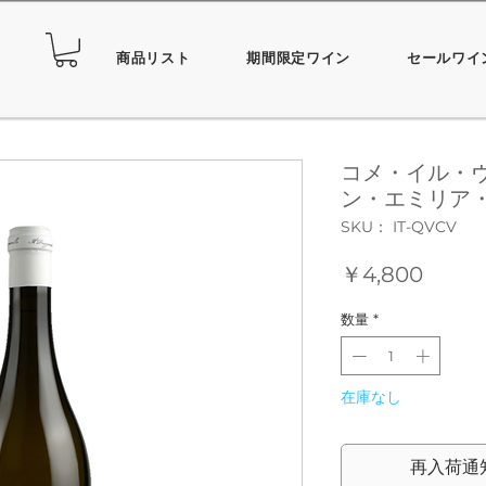
商品リスト
期間限定ワイン
セールワイ
コメ・イル・
ン・エミリア・
SKU： IT-QVCV
価
￥4,800
格
数量
*
在庫なし
再入荷通