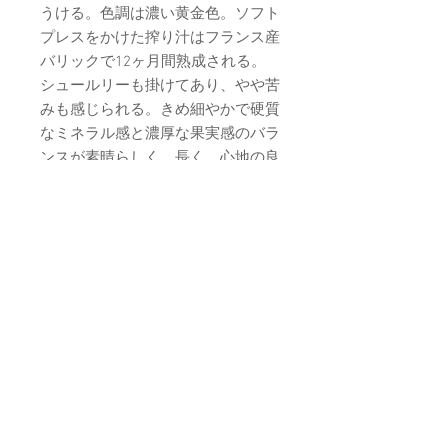
うける。色調は濃い黄金色。ソフト
プレスをかけた搾り汁はフランス産
バリックで12ヶ月間熟成される。
シュールリーも掛けてあり、やや苦
みも感じられる。きめ細やかで硬質
なミネラル感と濃厚な果実感のバラ
ンスが素晴らしく、長く、心地の良
い余韻が楽しめる。
詳しく
熟成：12か月オーク樽
アルコール度数：13%
タイプ：スティール、白
内容量：750ml
サーブする温度：12°～14°
畑の位置：海抜70m
地質：​粘土
栽培形態：グイヨ