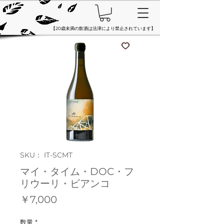
【20歳未満の飲酒は法津により禁止されています】
SKU： IT-SCMT
マイ・タイム・DOC・フ
リウーリ・ビアンコ
価
￥7,000
格
数量
*