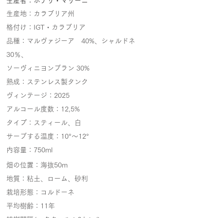
生産者：ポデリ・マリーニ
生産地：カラブリア州
格付け：IGT・カラブリア
品種：マルヴァジーア 40%、シャルドネ
30％、
ソーヴィニヨンブラン 30%
​熟成：ステンレス製タンク
ヴィンテージ：2025
アルコール度数：12,5%
タイプ：スティール、白
サーブする温度：10°～12°
内容量：750ml
畑の位置：海抜50m
地質：粘土、ローム、砂利
栽培形態：コルドーネ
平均樹齢：11年