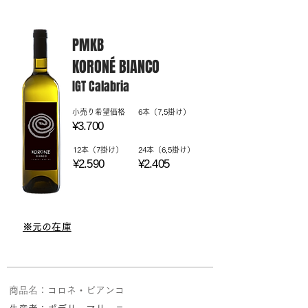
PMKB
KORONÉ BIANCO
IGT Calabria
​小売り希望価格
6本（7,5掛け）
¥3.700
12本（7掛け）
24本（6,5掛け）
¥2.590
¥2.405
​※元の在庫
商品名：​コロネ・ビアンコ