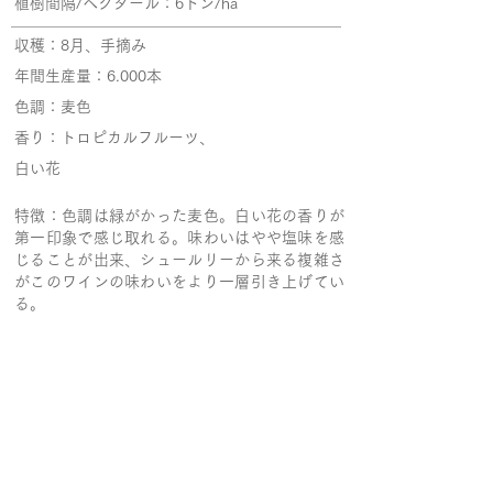
植樹間隔/ヘクタール：6トン/ha
収穫：8月、手摘み
年間生産量：6.000本
色調：麦色
香り：トロピカルフルーツ、
​白い花
特徴：色調は緑がかった麦色。白い花の香りが
第一印象で感じ取れる。味わいはやや塩味を感
じることが出来、シュールリーから来る複雑さ
がこのワインの味わいをより一層引き上げてい
る。