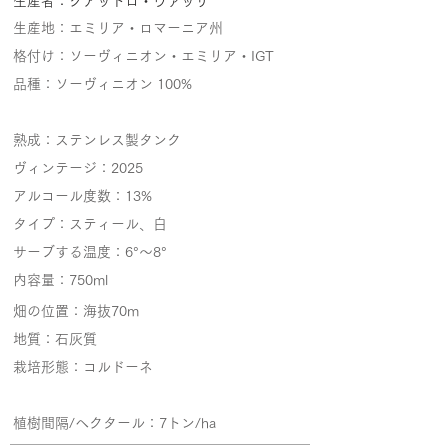
生産者：クアットロ・ヴァッリ
生産地：エミリア・ロマーニア州
格付け：ソーヴィニオン・エミリア・IGT
品種：ソーヴィニオン 100%
​熟成：ステンレス製タンク
ヴィンテージ：2025
アルコール度数：13%
タイプ：スティール、白
サーブする温度：6°～8°
内容量：750ml
畑の位置：海抜70m
地質：石灰質
栽培形態：コルドーネ
植樹間隔/ヘクタール：7トン/ha