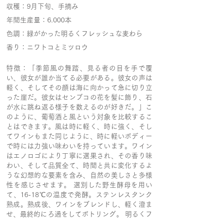
収穫：9月下旬、手摘み
年間生産量：6.000本
色調：緑がかった明るくフレッシュな麦わら
香り：ニワトコとミツロウ
特徴：「季節風の舞踏、見る者の目を手で覆
い、彼女が誰か当てる必要がある。彼女の声は
軽く、そしてその顔は海に向かって急に切り立
った崖だ。彼女はセンブコの花を髪に飾り、石
が水に跳ね返る様子を数えるのが好きだ。」こ
のように、葡萄酒と風という対象を比較するこ
とはできます。風は時に軽く、時に強く、そし
てワインもまた同じように、時に軽いボディー
で時には力強い味わいを持っています。ワイン
はエノロゴにより丁寧に選果され、その香り味
わい、そして品質全て、時間と共に変化するよ
うな幻想的な要素を含み、自然の美しさと多様
性を感じさせます。 選別した野生酵母を用い
て、16-18℃の温度で発酵。ステンレスタンク
熟成。熟成後、ワインをブレンドし、軽く澄ま
せ、最終的にろ過をしてボトリング。 明るくフ