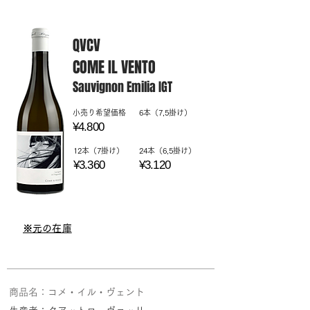
QVCV
COME IL VENTO
Sauvignon Emilia IGT
​小売り希望価格
6本（7,5掛け）
¥4.800
12本（7掛け）
24本（6,5掛け）
¥3.360
¥3.120
​※元の在庫
商品名：コメ・イル・ヴェント