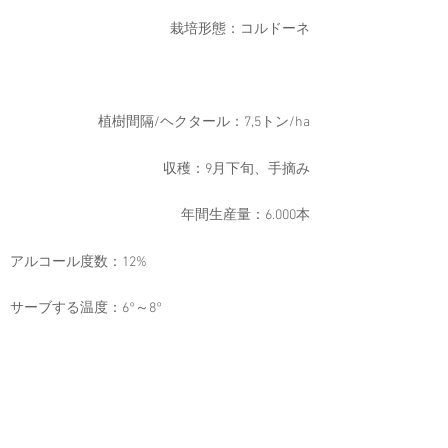
栽培形態：コルドーネ
植樹間隔/ヘクタール：7,5トン/ha
収穫：9月下旬、手摘み
年間生産量：6.000本
アルコール度数：12%
サーブする温度：6°～8°
色調：淡い麦わら