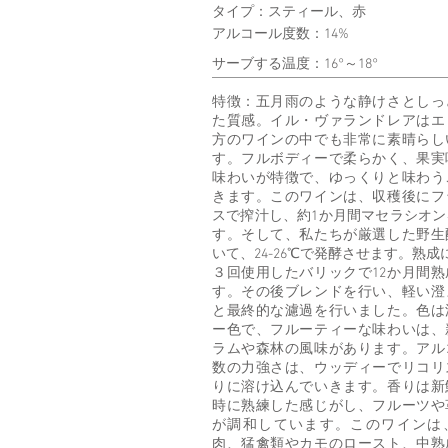
タイプ：スティール、赤
アルコール度数：14%
サーブする温度：16°～18°
特徴：五月雨のような静けさとしっ
た質感。イル・ヴァランドレアはエ
方のワインの中でも非常に素晴らし
す。フルボディーで柔らかく、果実
味わいが特徴で、ゆっくりと味わう
きます。このワインは、収穫後にフ
スで搾汁し、約1か月間マセラシオン
す。そして、私たちが厳選した野生
いて、24-26℃で発酵させます。熟成
３回使用したバリックで12か月間熟
す。その後ブレンドを行い、軽い澄
と最終的な濾過を行いました。色は
ー色で、フルーティーな味わいは、
ラムや森林の風味があります。アル
数の力強さは、ウッディーでリコリ
りに溶け込んでいきます。香りは新
時に熟練した感じがし、フルーツや
が調和しています。このワインは
肉、猛禽類やカモのロースト、中熟