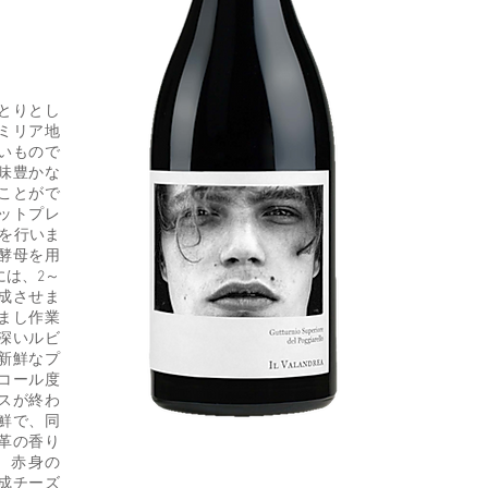
とりとし
ミリア地
いもので
味豊かな
ことがで
ットプレ
を行いま
酵母を用
には、2～
成させま
まし作業
深いルビ
新鮮なプ
コール度
スが終わ
鮮で、同
革の香り
、赤身の
成チーズ