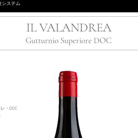
注システム
IL VALANDREA
Gutturnio Superiore DOC
レ・DOC
%