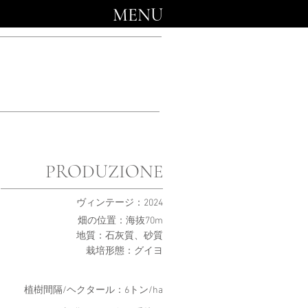
MENU
PRODUZIONE
ヴィンテージ：2024
畑の位置：海抜70m
地質：石灰質、砂質
栽培形態：グイヨ
植樹間隔/ヘクタール：6トン/ha