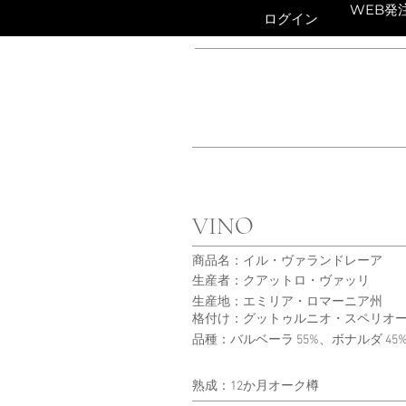
WEB発
ログイン
VINO
商品名：イル・ヴァランドレーア
生産者：クアットロ・ヴァッリ
生産地：エミリア・ロマーニア州
格付け：グットゥルニオ・スペリオー
品種：バルベーラ 55%、ボナルダ 45
​熟成：12か月オーク樽