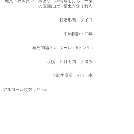
地質：石灰質で、緻密な土壌構造を持ち、一部
の区画には沖積土が含まれる
栽培形態：グイヨ
平均樹齢：20年
植樹間隔/ヘクタール：5トン/ha
収穫：10月上旬、手摘み
年間生産量：24.600本
アルコール度数：14,5%
サーブする温度：15°～18°
色調：濃いルビー