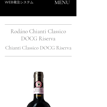
MENU
WEB発注システム
Rodáno Chianti Classico
DOCG Riserva
Chianti Classico DOCG Riserva