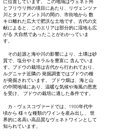
に位置しています。 この地域はヴェネト州
とフリウリ州の境目にあたり、リヴェンツァ
川とタリアメント川の間の、市街地から 数
キロ離れた広大で肥沃な土地です。古代の文
献によると、このエリアは部分的に湿地も広
がる 大自然であったことがわかっていま
す。
その起源と海や川の影響により、土壌は砂
質で、塩分やミネラルを豊富に 含んでいま
す。ブドウの栽培は古代から行われており、
ルグニャナ近隣の 発掘調査ではブドウの種
が発掘されています。 ブドウ畑は、海と山
の中間地域にあり、温暖な気候や海風の恩恵
を受け、 ブドウの栽培に適した条件です。
​ カ・ヴェスコヴァードでは、1900年代中
頃から 様々な種類のワインを産み出し、 世
界的に名高い高品質なヴェネトワインとして
知られています。