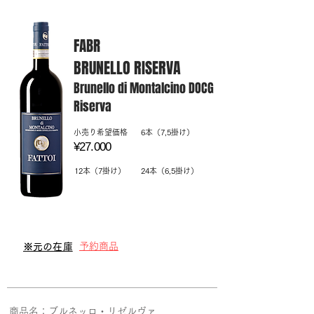
FABR
BRUNELLO RISERVA
Brunello di Montalcino DOCG
Riserva
​小売り希望価格
6本（7,5掛け）
¥27.000
12本（7掛け）
24本（6,5掛け）
予約商品
​※元の在庫
商品名：​ブルネッロ・リゼルヴァ