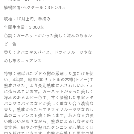
植樹間隔/ヘクタール：3トン/ha
収穫：10月上旬、手摘み
年間生産量：3.000本
色調：ガーネットがかった美しく深みのあるル
ビー色
香り：​タバコやスパイス、ドライフルーツやな
めし革のニュアンス
特徴：選ばれたブドウ樹の厳選した房だけを使
い、4年間、容量500リットルの木樽(トノー)で
熟成させた、より長期熟成にふさわしいボディ
に造られています。ガーネットがかった美しく
深みのあるルビー色で、甘く凝縮した果実とタ
バコやスパイスなどが美しく重なり合う濃密な
香り。熟成がもたらすドライフルーツやなめし
革のニュアンスも強く感じます。芯となる力強
い味わいがありながら、熟成によるしなやかな
果実感、細やかで熟れたタンニンが心地よく口
中を駆けていきます。中盤から熟した果実の甘