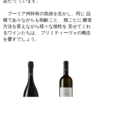
あたっ ています。
プーリア州特有の気候を生かし、同じ 品
種でありながらも樹齢ごと、 畑ごとに 醸造
方法を変えながら様々な個性を 見せてくれ
るワインたちは、 プリミティーヴォの概念
を覆すでしょう。
JOSP
JOFI
SPUMANTE METODO
SOSÒ
CLASSICO
フィアーノ・エ・ビアンコ・ダ
レッサーノ