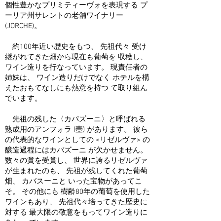
個性豊かなプリミティーヴォを表現する プ
ーリア州サレントの老舗ワイナリー
(JORCHE)。
約100年近い歴史をもつ、 先祖代々 受け
継がれてきた畑から現在も葡萄を 収穫し、
ワイン造りを行なっています。 現責任者の
姉妹は、 ワイン造りだけでなく ホテルを構
えたおもてなしにも熱意を持つ て取り組ん
でいます。
先祖の残した〈カパズーニ〉と呼ばれる
熟成用のアンフォラ (壺) があります。 彼ら
の代表的なワインとしての <リゼルヴァ> の
醸造過程にはカバズーニ が欠かせません。
数々の賞を受賞し、 世界に誇るリゼルヴァ
が生まれたのも、 先祖が残してくれた葡萄
畑、 カバスーニと いった宝物があってこ
そ。 その他にも 樹齢80年の葡萄を使用した
ワインもあり、 先祖代々培ってきた歴史に
対する 最大限の敬意をもってワイン造りに